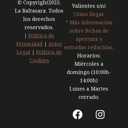
© Copyright2025.
Valientes s/n)
La Baltasara. Todos
Cómo llegar
los derechos
* Más información
reservados.
sobre fechas de
|
Política de
apertura y
Privacidad
|
Aviso
entradas reducidas.
Legal
|
Política de
Horarios:
Cookies
Miércoles a
domingo (10:00h-
14:00h)
Lunes a Martes
cerrado.
F
I
a
n