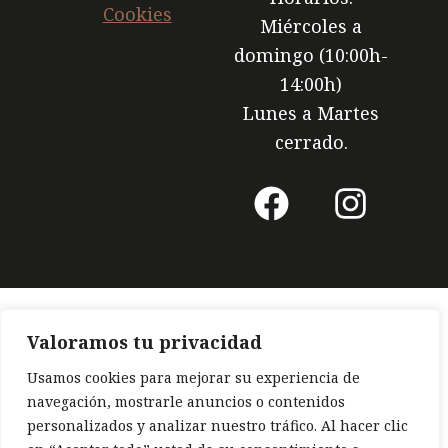
Cookies
Miércoles a
domingo (10:00h-
14:00h)
Lunes a Martes
cerrado.
F
I
a
n
c
s
e
t
b
a
Valoramos tu privacidad
o
g
Usamos cookies para mejorar su experiencia de
o
r
navegación, mostrarle anuncios o contenidos
k
a
personalizados y analizar nuestro tráfico. Al hacer clic