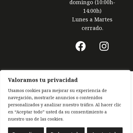
domingo (10:00h-
14:00h)
Lunes a Martes
cerrado.
F
I
a
n
c
s
e
t
b
a
Valoramos tu privacidad
o
g
Usamos cookies para mejorar su experiencia de
navegación, mostrarle anuncios o contenidos
o
r
personalizados y analizar nuestro tráfico. Al hacer clic
k
a
en “Aceptar todo” usted da su consentimiento a
nuestro uso de las cookies.
m